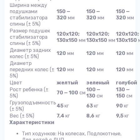
Ширина между
подушками
150 —
150 —
150 —
стабилизатора
320
мм
320
мм
320
мм
спины (± 5%)
Размер подушек
120х120;
120х120;
120х120;
стабилизатора
130х150
мм
130х150
мм
130х150
спины (± 5%)
Диаметр задних
120
мм
120
мм
120
мм
колес (± 5%)
Диаметр
передних колес (±
120
мм
120
мм
120
мм
5%)
Цвет
желтый
зеленый
голубой
Рост ребенка (±
100 —
130 —
70 — 100
см
5%)
130
см
150
см
Грузоподъемность
45
кг
63
кг
90
кг
(± 5%)
Вес (± 5%)
7,4
кг
8,6
кг
9,5
кг
Характеристики
Тип ходунков: На колесах, Подлокотные,
Для детей с ДЦП