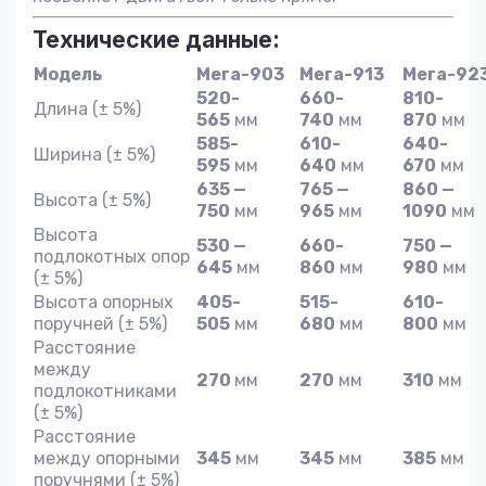
Технические данные:
Модель
Мега-903
Мега-913
Мега-92
520-
660-
810-
Длина (± 5%)
565
мм
740
мм
870
мм
585-
610-
640-
Ширина (± 5%)
595
мм
640
мм
670
мм
635 —
765 —
860 —
Высота (± 5%)
750
мм
965
мм
1090
мм
Высота
530 —
660-
750 —
подлокотных опор
645
мм
860
мм
980
мм
(± 5%)
Высота опорных
405-
515-
610-
поручней (± 5%)
505
мм
680
мм
800
мм
Расстояние
между
270
мм
270
мм
310
мм
подлокотниками
(± 5%)
Расстояние
между опорными
345
мм
345
мм
385
мм
поручнями (± 5%)