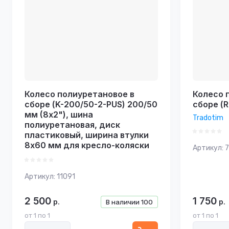
Колесо полиуретановое в
Колесо 
сборе (K-200/50-2-PUS) 200/50
сборе (
мм (8х2"), шина
Tradotim
полиуретановая, диск
пластиковый, ширина втулки
8х60 мм для кресло-коляски
Артикул:
7
Артикул:
11091
2 500
1 750
р.
р.
В наличии
100
от 1 по 1
от 1 по 1