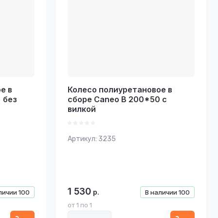
е в
Колесо полиуретановое в
 без
сборе Caneo B 200*50 с
вилкой
Артикул:
3235
1 530
р.
личии
100
В наличии
100
от 1 по 1