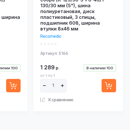
130/30 мм (5"), шина
полиуретановая, диск
, ширина
пластиковый, 3 спицы,
подшипник 608, ширина
втулки 8х46 мм
Recomedic
Артикул:
5166
1 289
р.
личии
100
В наличии
100
от 1 по 1
К сравнению