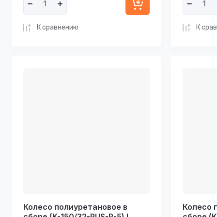
К сравнению
К сра
Колесо полиуретановое в
Колесо 
сборе (K-150/32-PUS-P-5) I
сборе (K