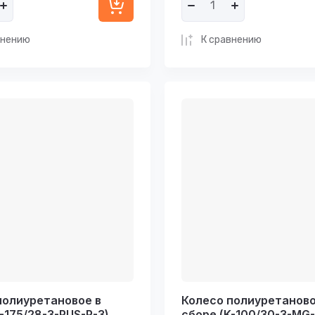
внению
К сравнению
полиуретановое в
Колесо полиуретаново
-175/28-3-PUS-P-3)
сборе (K-100/30-3-MG-