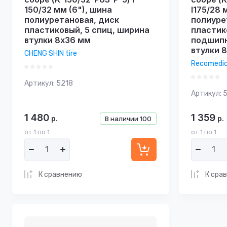
150/32 мм (6"), шина
I175/28 
полиуретановая, диск
полиуре
пластиковый, 5 спиц, ширина
пластик
втулки 8х36 мм
подшипн
втулки 
CHENG SHIN tire
Recomedi
Артикул:
5218
Артикул:
5
1 480
1 359
р.
р.
В наличии
100
от 1 по 1
от 1 по 1
К сравнению
К сра