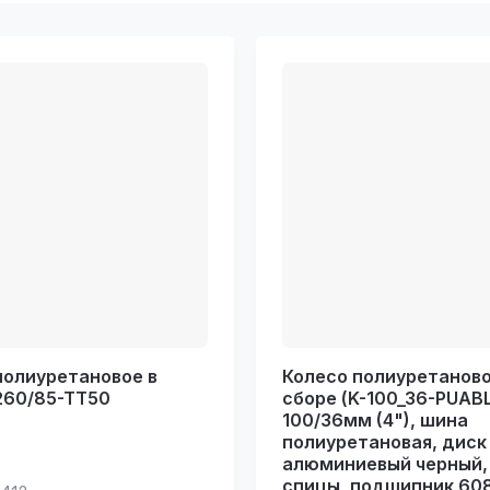
убывание
возрастание
е - Я-А
е - А-Я
полиуретановое в
Колесо полиуретаново
260/85-TT50
сборе (K-100_36-PUABL)
100/36мм (4"), шина
полиуретановая, диск
алюминиевый черный,
спицы, подшипник 608