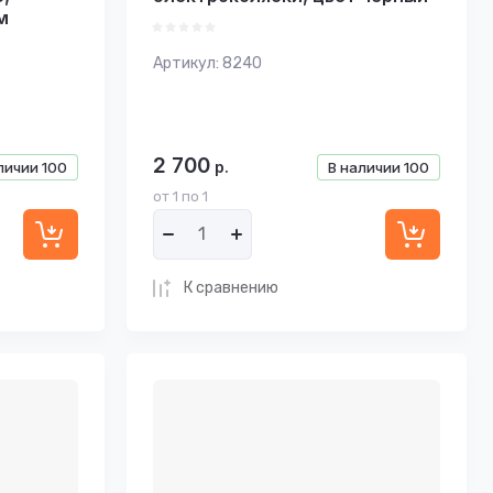
м
Артикул:
8240
2 700
р.
личии
100
В наличии
100
от 1 по 1
К сравнению