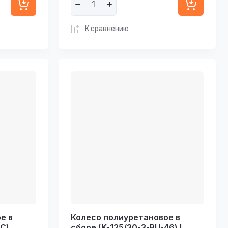
К сравнению
е в
Колесо полиуретановое в
C)
сборе (K-125/30-3-PU-46) I