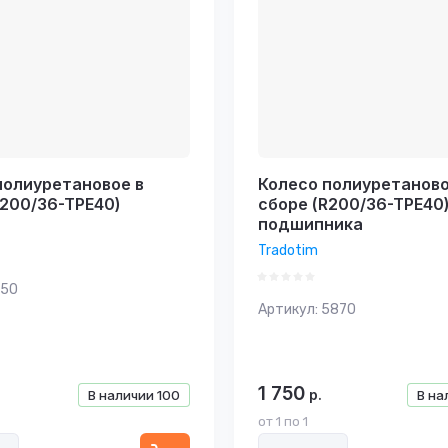
полиуретановое в
Колесо полиуретаново
R200/36-TPE40)
сборе (R200/36-TPE40)
подшипника
Tradotim
50
Артикул:
5870
1 750
р.
В наличии
100
В на
от 1 по 1