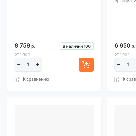
Артикул:
2
8 759
6 950
р.
р.
В наличии
100
от 1 по 1
от 1 по 1
К сравнению
К сра