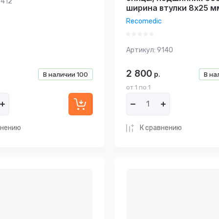
412
ширина втулки 8х25 м
Recomedic
Артикул:
9140
2 800
р.
В наличии
100
В на
от 1 по 1
внению
К сравнению