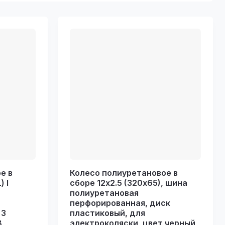
е в
Колесо полиуретановое в
 I
сборе 12х2.5 (320х65), шина
полиуретановая
перфорированная, диск
 3
пластиковый, для
,
электроколяски, цвет черный