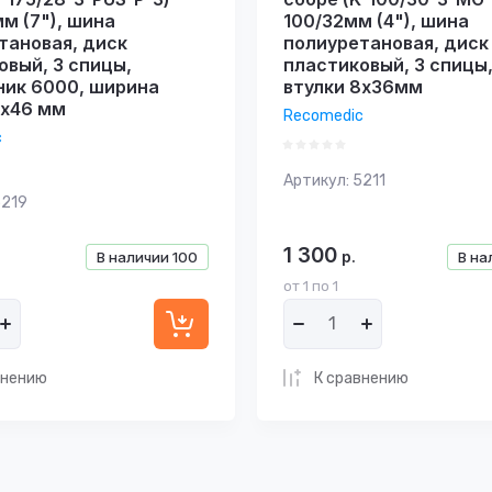
мм (7"), шина
100/32мм (4"), шина
тановая, диск
полиуретановая, диск
овый, 3 спицы,
пластиковый, 3 спицы
ик 6000, ширина
втулки 8х36мм
8х46 мм
Recomedic
c
Артикул:
5211
219
1 300
р.
В наличии
100
В на
от 1 по 1
внению
К сравнению