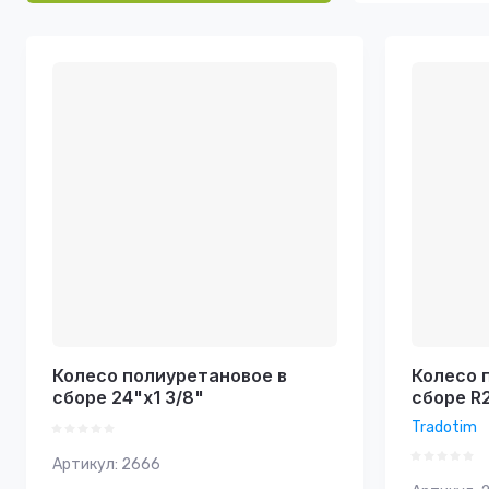
Цена - 
Цена - 
Названи
Названи
Колесо полиуретановое в
Колесо 
сборе 24"x1 3/8"
сборе R
Tradotim
Артикул:
2666